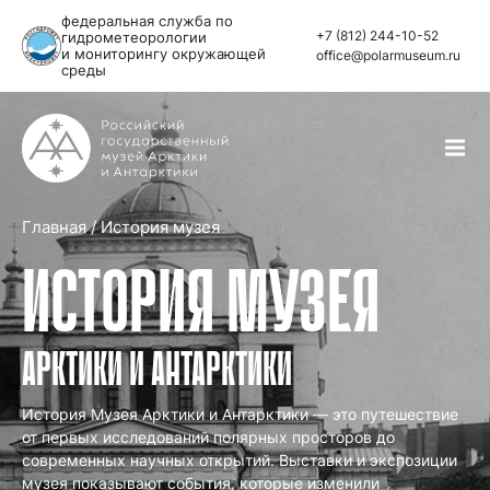
федеральная служба по
+7 (812) 244-10-52
гидрометеорологии
и мониторингу окружающей
office@polarmuseum.ru
среды
Главная
/
История музея
ИСТОРИЯ МУЗЕЯ
АРКТИКИ И АНТАРКТИКИ
История Музея Арктики и Антарктики — это путешествие
от первых исследований полярных просторов до
современных научных открытий. Выставки и экспозиции
музея показывают события, которые изменили